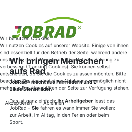
Wir benutzen Cookies
Wir nutzen Cookies auf unserer Website. Einige von ihnen
sind essenziell für den Betrieb der Seite, während andere
Wir bringen Menschen
uns helfen, diese Website und die Nutzererfahrung zu
verbessern (Tracking Cookies). Sie können selbst
aufs Rad
entscheiden, ob Sie die Cookies zulassen möchten. Bitte
beachten Sie, dass bei einer Ablehnung womöglich nicht
JobRad® macht aus Fahrrädern und E-
mehr alle Funktionalitäten der Seite zur Verfügung stehen.
Bikes Diensträder.
Das ist ganz einfach:
Ihr Arbeitgeber
least das
Akzeptieren
Ablehnen
JobRad –
Sie
fahren es wann immer Sie wollen:
zur Arbeit, im Alltag, in den Ferien oder beim
Sport.