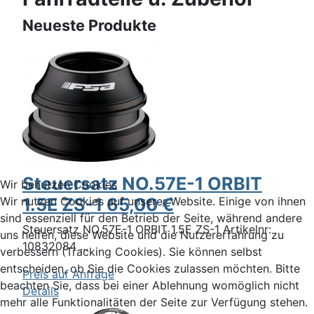
Neueste Produkte
Steuersatz NO.57E-1 ORBIT
Wir benutzen Cookies
1.5E ZS-1 65,00 €
Wir nutzen Cookies auf unserer Website. Einige von ihnen
sind essenziell für den Betrieb der Seite, während andere
Steuersatz NO.57E-1 ORBIT 1.5E ZS-1 Artikelnr:
uns helfen, diese Website und die Nutzererfahrung zu
10832084 ...
verbessern (Tracking Cookies). Sie können selbst
entscheiden, ob Sie die Cookies zulassen möchten. Bitte
Preis auf Anfrage
beachten Sie, dass bei einer Ablehnung womöglich nicht
Details
mehr alle Funktionalitäten der Seite zur Verfügung stehen.