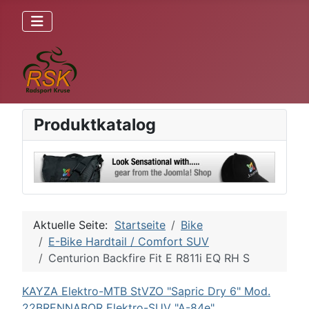
Produktkatalog
Aktuelle Seite:
Startseite
Bike
E-Bike Hardtail / Comfort SUV
Centurion Backfire Fit E R811i EQ RH S
KAYZA Elektro-MTB StVZO "Sapric Dry 6" Mod.
22
BRENNABOR Elektro-SUV "A-84e"