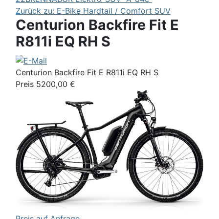
Zurück zu: E-Bike Hardtail / Comfort SUV
Centurion Backfire Fit E
R811i EQ RH S
Centurion Backfire Fit E R811i EQ RH S
Preis 5200,00 €
Preis auf Anfrage