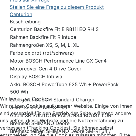
Stellen Sie eine Frage zu diesem Produkt
Centurion
Beschreibung
Centurion Backfire Fit E R811i EQ RH S
Rahmen Backfire Fit R intube
Rahmengrößen XS, S, M, L, XL
Farbe oxidrot (rot/schwarz)
Motor BOSCH Performance Line CX Gen4
Motorcover Gen 4 Drive Cover
Display BOSCH Intuvia
Akku BOSCH PowerTube 625 Wh + PowerPack
500 Wh
Wir benutzen Cookies
Ladegerät BOSCH Standard Charger
Wir nutzen Cookies auf unserer Website. Einige von ihnen
Akku-Schloss ABUS Plus
sind essenziell für den Betrieb der Seite, während andere
Gabel SR SUNTOUR RAIDON34 BOOST LOR
uns helfen, diese Website und die Nutzererfahrung zu
Bremsen SHIMANO Deore
verbessern (Tracking Cookies). Sie können selbst
Bremsscheiben SHIMANO Deore SM-RT64 /
entscheiden, ob Sie die Cookies zulassen möchten. Bitte