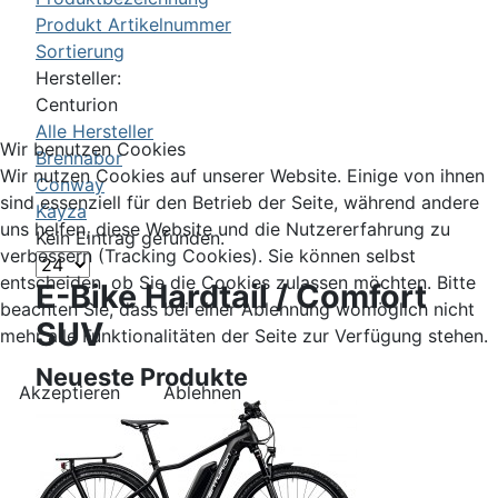
Produkt Artikelnummer
Sortierung
Hersteller:
Centurion
Alle Hersteller
Wir benutzen Cookies
Brennabor
Wir nutzen Cookies auf unserer Website. Einige von ihnen
Conway
sind essenziell für den Betrieb der Seite, während andere
Kayza
uns helfen, diese Website und die Nutzererfahrung zu
Kein Eintrag gefunden.
verbessern (Tracking Cookies). Sie können selbst
entscheiden, ob Sie die Cookies zulassen möchten. Bitte
E-Bike Hardtail / Comfort
beachten Sie, dass bei einer Ablehnung womöglich nicht
SUV
mehr alle Funktionalitäten der Seite zur Verfügung stehen.
Neueste Produkte
Akzeptieren
Ablehnen