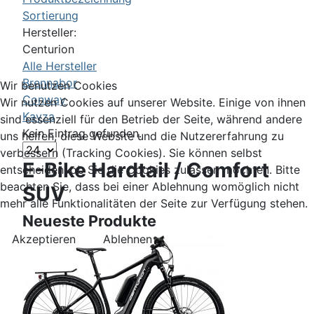
Sortierung
Hersteller:
Centurion
Alle Hersteller
Brennabor
Wir benutzen Cookies
Conway
Wir nutzen Cookies auf unserer Website. Einige von ihnen
Kayza
sind essenziell für den Betrieb der Seite, während andere
Kein Eintrag gefunden.
uns helfen, diese Website und die Nutzererfahrung zu
verbessern (Tracking Cookies). Sie können selbst
E-Bike Hardtail / Comfort
entscheiden, ob Sie die Cookies zulassen möchten. Bitte
beachten Sie, dass bei einer Ablehnung womöglich nicht
SUV
mehr alle Funktionalitäten der Seite zur Verfügung stehen.
Neueste Produkte
Akzeptieren
Ablehnen